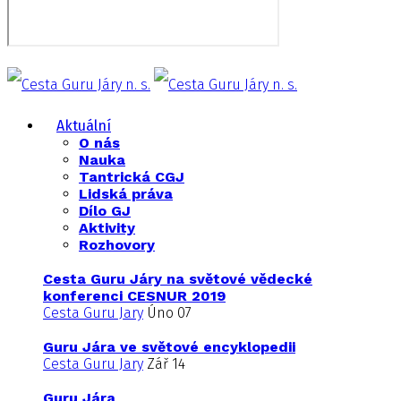
Aktuální
O nás
Nauka
Tantrická CGJ
Lidská práva
Dílo GJ
Aktivity
Rozhovory
Cesta Guru Járy na světové vědecké
konferenci CESNUR 2019
Cesta Guru Jary
Úno 07
Guru Jára ve světové encyklopedii
Cesta Guru Jary
Zář 14
Guru Jára