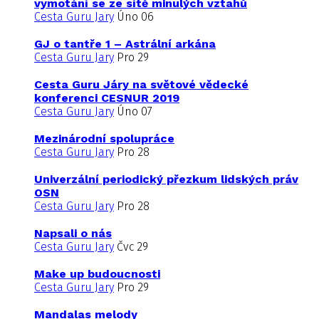
vymotání se ze sítě minulých vztahů
Cesta Guru Jary
Úno 06
GJ o tantře 1 – Astrální arkána
Cesta Guru Jary
Pro 29
Cesta Guru Járy na světové vědecké
konferenci CESNUR 2019
Cesta Guru Jary
Úno 07
Mezinárodní spolupráce
Cesta Guru Jary
Pro 28
Univerzální periodický přezkum lidských práv
OSN
Cesta Guru Jary
Pro 28
Napsali o nás
Cesta Guru Jary
Čvc 29
Make up budoucnosti
Cesta Guru Jary
Pro 29
Mandalas melody