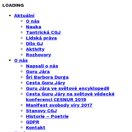
LOADING
Aktuální
O nás
Nauka
Tantrická CGJ
Lidská práva
Dílo GJ
Aktivity
Rozhovory
O nás
Napsali o nás
Guru Jára
Šrí Barbora Durga
Cesta Guru Járy
Guru Jára ve světové encyklopedii
Cesta Guru Járy na světové vědecké
konferenci CESNUR 2019
Manifest svobody víry 2017
Stanovy CGJ
Historie – Poetrie
GDPR
Kontakt