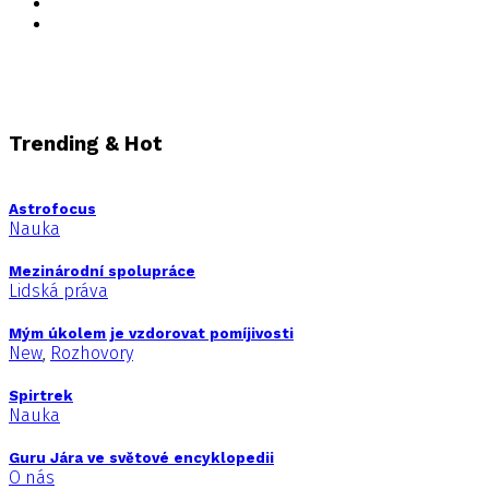
Trending & Hot
Astrofocus
Nauka
Mezinárodní spolupráce
Lidská práva
Mým úkolem je vzdorovat pomíjivosti
New
,
Rozhovory
Spirtrek
Nauka
Guru Jára ve světové encyklopedii
O nás