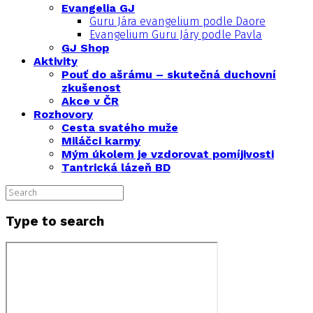
Evangelia GJ
Guru Jára evangelium podle Daore
Evangelium Guru Járy podle Pavla
GJ Shop
Aktivity
Pouť do ašrámu – skutečná duchovní
zkušenost
Akce v ČR
Rozhovory
Cesta svatého muže
Miláčci karmy
Mým úkolem je vzdorovat pomíjivosti
Tantrická lázeň BD
Type to search