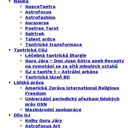
Nauka
SpaceTantra
Astrofocus
Astrofashion
Auraverse
Poetree Tarot
Spirtrek
Talent srdce
Tantrické transformace
Tantrická CGJ
Léčebná tantrická liturgie
Guru Jára ~ Don Juan Sútra aneb Recepty
na vymotání se ze sítě minulých vztahů
GJ o tantře 1 – Astrální arkána
Tantrická lázeň BD
Lidská práva
Americká Zpráva International Religious
Freedom
Univerzální periodický přezkum lidských
práv OSN
Mezinárodní spolupráce
Dílo GJ
Knihy Guru Járy
Astrofocus Art