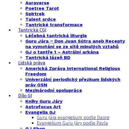
Auraverse
Poetree Tarot
Spirtrek
Talent srdce
Tantrické transformace
Tantrická CGJ
Léčebná tantrická liturgie
Guru Jára ~ Don Juan Sútra aneb Recepty
na vymotání se ze sítě minulých vztahů
GJ o tantře 1 – Astrální arkána
Tantrická lázeň BD
Lidská práva
Americká Zpráva International Religious
Freedom
Univerzální periodický přezkum lidských
práv OSN
Mezinárodní spolupráce
Dílo GJ
Knihy Guru Járy
Astrofocus Art
Evangelia GJ
Guru Jára evangelium podle Daore
Evangelium Guru Járy podle Pavla
GJ Shop