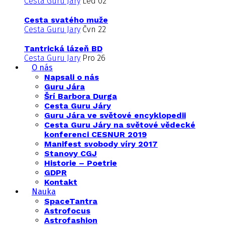
Cesta Guru Jary
Led 02
Cesta svatého muže
Cesta Guru Jary
Čvn 22
Tantrická lázeň BD
Cesta Guru Jary
Pro 26
O nás
Napsali o nás
Guru Jára
Šrí Barbora Durga
Cesta Guru Járy
Guru Jára ve světové encyklopedii
Cesta Guru Járy na světové vědecké
konferenci CESNUR 2019
Manifest svobody víry 2017
Stanovy CGJ
Historie – Poetrie
GDPR
Kontakt
Nauka
SpaceTantra
Astrofocus
Astrofashion