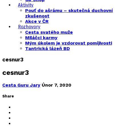
Aktivity
Pouť do ašrámu – skutečná duchovní
zkušenost
Akce v ČR
Rozhovory
Cesta svatého muže
Miláčci karmy
Mým úkolem je vzdorovat pomíjivosti
Tantrická lázeň BD
cesnur3
cesnur3
Cesta Guru Jary
Únor 7, 2020
Share