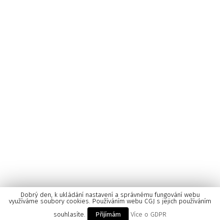
Trending & Hot
Univerzální periodický přezkum lidských práv OSN
LIDSKÁ PRÁVA
SpaceTantra
NAUKA
Astrofocus
NAUKA
Mezinárodní spolupráce
LIDSKÁ PRÁVA
Mým úkolem je vzdorovat pomíjivosti
NEW
,
ROZHOVORY
Dobrý den, k ukládání nastavení a správnému fungování webu
využíváme soubory cookies. Používáním webu CGJ s jejich používáním
souhlasíte.
Přijímám
Více o GDPR
Cesta Guru Járy 2017 ©All rights reserved.